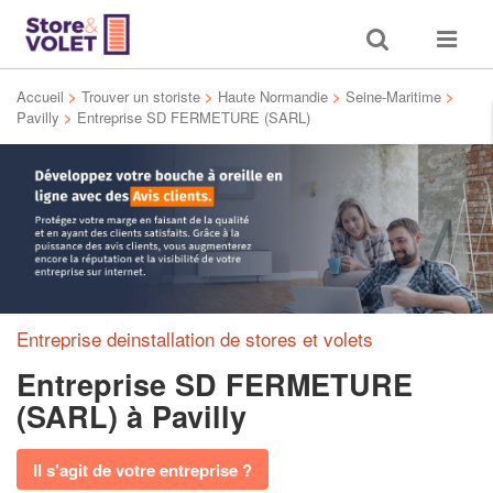
Toggle
Toggle
search
navigat
Accueil
>
Trouver un storiste
>
Haute Normandie
>
Seine-Maritime
>
Pavilly
>
Entreprise SD FERMETURE (SARL)
Entreprise deinstallation de stores et volets
Entreprise SD FERMETURE
(SARL)
à Pavilly
Il s'agit de votre entreprise ?