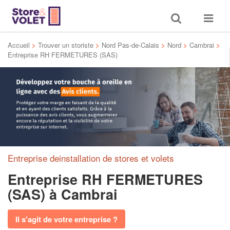
Toggle
Toggle
search
navigat
Accueil
>
Trouver un storiste
>
Nord Pas-de-Calais
>
Nord
>
Cambrai
>
Entreprise RH FERMETURES (SAS)
Entreprise deinstallation de stores et volets
Entreprise RH FERMETURES
(SAS)
à Cambrai
Il s'agit de votre entreprise ?