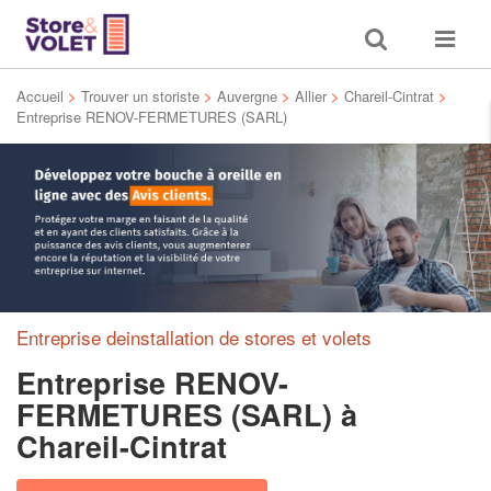
Toggle
Toggle
search
navigat
Accueil
>
Trouver un storiste
>
Auvergne
>
Allier
>
Chareil-Cintrat
>
Entreprise RENOV-FERMETURES (SARL)
Entreprise deinstallation de stores et volets
Entreprise RENOV-
FERMETURES (SARL)
à
Chareil-Cintrat