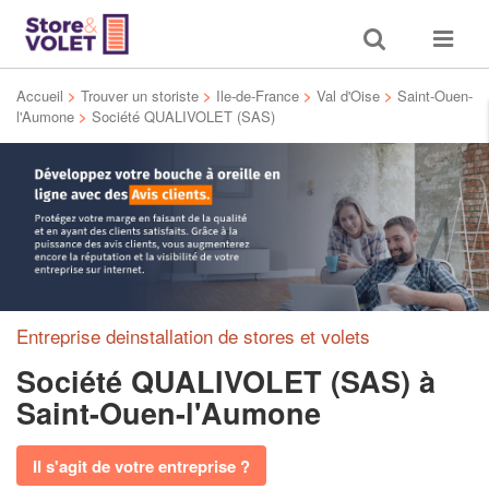
Toggle
Toggle
search
navigat
Accueil
>
Trouver un storiste
>
Ile-de-France
>
Val d'Oise
>
Saint-Ouen-
l'Aumone
>
Société QUALIVOLET (SAS)
Entreprise deinstallation de stores et volets
Société QUALIVOLET (SAS)
à
Saint-Ouen-l'Aumone
Il s'agit de votre entreprise ?