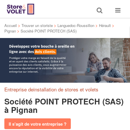
Toggle
Toggle
search
navigat
Accueil
>
Trouver un storiste
>
Languedoc-Roussillon
>
Hérault
>
Pignan
>
Société POINT PROTECH (SAS)
Entreprise deinstallation de stores et volets
Société POINT PROTECH (SAS)
à Pignan
Il s'agit de votre entreprise ?