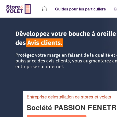
Guides pour les particuliers
G
Accueil
>
Trouver un storiste
>
Auvergne
>
Puy-de-Dôme
Entreprise deinstallation de stores et volets
Société PASSION FENETR