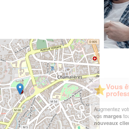
✕
Vous êtes un
professionnel ?
Augmentez votre
et
chiffre d'affaires
vos
tout en gagnant de
marges
!
nouveaux clients