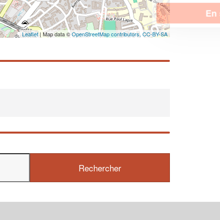
En savoir plus
Leaflet
| Map data ©
OpenStreetMap contributors,
CC-BY-SA