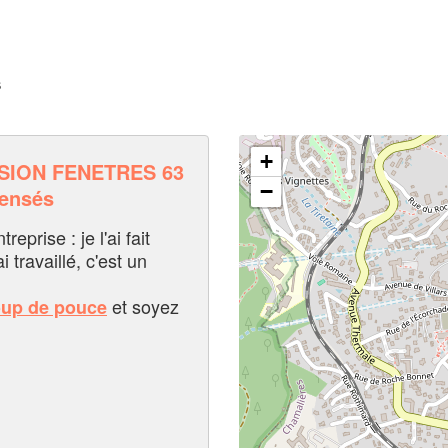
s
+
SION FENETRES 63
−
pensés
eprise : je l'ai fait
i travaillé, c'est un
et soyez
oup de pouce