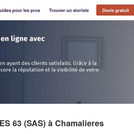
uides pour les pros
Trouver un storiste
Devis gratuit
>
Chamalieres
>
Société PASSION FENETRES 63 (SAS)
ES 63 (SAS)
à Chamalieres