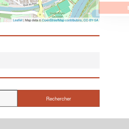
En savoir plus
Leaflet
| Map data ©
OpenStreetMap contributors,
CC-BY-SA