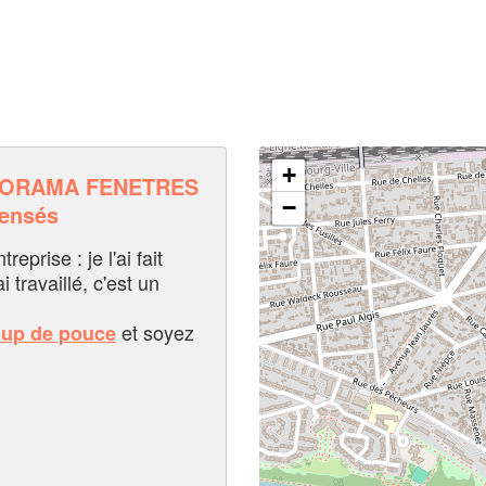
+
NORAMA FENETRES
−
pensés
eprise : je l'ai fait
i travaillé, c'est un
et soyez
oup de pouce