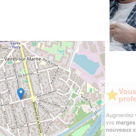
✕
Vous êtes un
professionnel ?
Augmentez votre
et
chiffre d'affaires
vos
tout en gagnant de
marges
!
nouveaux clients