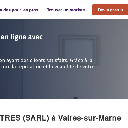
uides pour les pros
Trouver un storiste
Devis gratuit
rne
>
Vaires-sur-Marne
>
Société PANORAMA FENETRES (SARL)
TRES (SARL)
à Vaires-sur-Marne