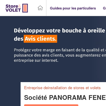
Guides pour les particuliers
G
Accueil
>
Trouver un storiste
>
Ile-de-France
>
Seine-et-Ma
Entreprise deinstallation de stores et volets
Société PANORAMA FENE