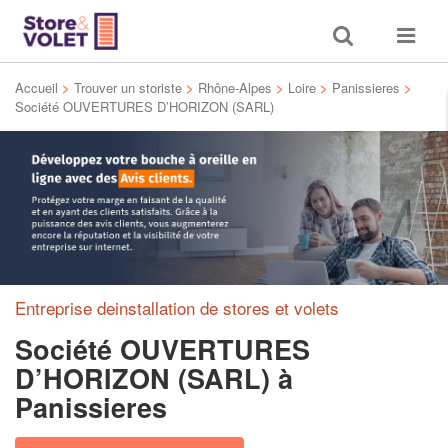
Toggle
Toggle
search
navigat
Accueil
>
Trouver un storiste
>
Rhône-Alpes
>
Loire
>
Panissieres
>
Société OUVERTURES D’HORIZON (SARL)
Entreprise deinstallation de stores et volets
Société OUVERTURES
D’HORIZON (SARL)
à
Panissieres