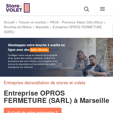
Toggle
Toggle
search
navigat
Accueil
>
Trouver un storiste
>
PACA - Provence Alpes Côte d'Azur
>
Bouches-du-Rhône
>
Marseille
>
Entreprise OPROS FERMETURE
(SARL)
Entreprise deinstallation de stores et volets
Entreprise OPROS
FERMETURE (SARL)
à Marseille
Il s'agit de votre entreprise ?