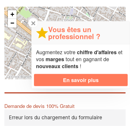
+
✕
−
Vous êtes un
professionnel ?
Augmentez votre
et
chiffre d'affaires
vos
tout en gagnant de
marges
!
nouveaux clients
Leaflet
| Map data ©
OpenStreetMap contributors,
CC-BY-SA
En savoir plus
Demande de devis 100% Gratuit
Erreur lors du chargement du formulaire