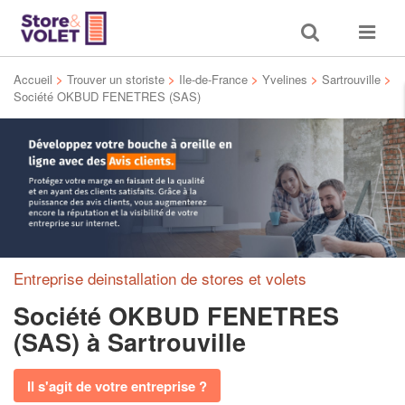
Toggle
Toggle
search
navigat
Accueil
>
Trouver un storiste
>
Ile-de-France
>
Yvelines
>
Sartrouville
>
Société OKBUD FENETRES (SAS)
Entreprise deinstallation de stores et volets
Société OKBUD FENETRES
(SAS)
à Sartrouville
Il s'agit de votre entreprise ?