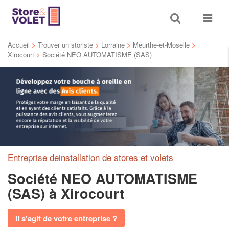
Toggle
Toggle
search
navigat
Accueil
>
Trouver un storiste
>
Lorraine
>
Meurthe-et-Moselle
>
Xirocourt
>
Société NEO AUTOMATISME (SAS)
Entreprise deinstallation de stores et volets
Société NEO AUTOMATISME
(SAS)
à Xirocourt
Il s'agit de votre entreprise ?