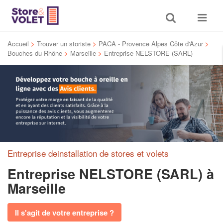
Toggle
Toggle
search
navigat
Accueil
>
Trouver un storiste
>
PACA - Provence Alpes Côte d'Azur
>
Bouches-du-Rhône
>
Marseille
>
Entreprise NELSTORE (SARL)
Entreprise deinstallation de stores et volets
Entreprise NELSTORE (SARL)
à
Marseille
Il s'agit de votre entreprise ?