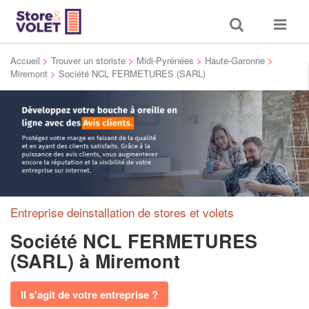
Toggle
Toggle
search
navigat
Accueil
>
Trouver un storiste
>
Midi-Pyrénées
>
Haute-Garonne
>
Miremont
>
Société NCL FERMETURES (SARL)
Entreprise deinstallation de stores et volets
Société NCL FERMETURES
(SARL)
à Miremont
Il s'agit de votre entreprise ?