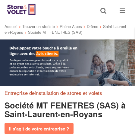
Toggle
Toggle
search
navigat
Accueil
>
Trouver un storiste
>
Rhône-Alpes
>
Drôme
>
Saint-Laurent-
en-Royans
>
Société MT FENETRES (SAS)
Entreprise deinstallation de stores et volets
Société MT FENETRES (SAS)
à
Saint-Laurent-en-Royans
Il s'agit de votre entreprise ?