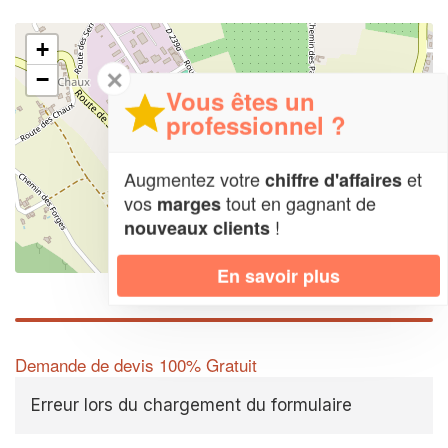
+
✕
−
Vous êtes un
professionnel ?
Augmentez votre
et
chiffre d'affaires
vos
tout en gagnant de
marges
!
nouveaux clients
Leaflet
| Map data ©
OpenStreetMap contributors,
CC-BY-SA
En savoir plus
Demande de devis 100% Gratuit
Erreur lors du chargement du formulaire