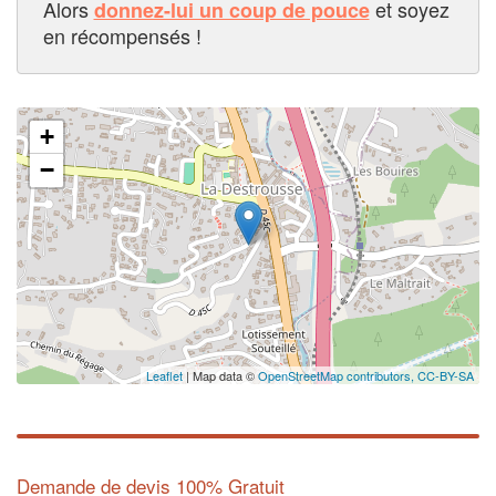
Alors
et soyez
donnez-lui un coup de pouce
en récompensés !
+
−
Leaflet
| Map data ©
OpenStreetMap contributors,
CC-BY-SA
Demande de devis 100% Gratuit