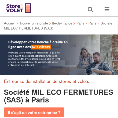
Toggle
Toggle
search
navigat
Accueil
>
Trouver un storiste
>
Ile-de-France
>
Paris
>
Paris
>
Société
MIL ECO FERMETURES (SAS)
Entreprise deinstallation de stores et volets
Société MIL ECO FERMETURES
(SAS)
à Paris
Il s'agit de votre entreprise ?