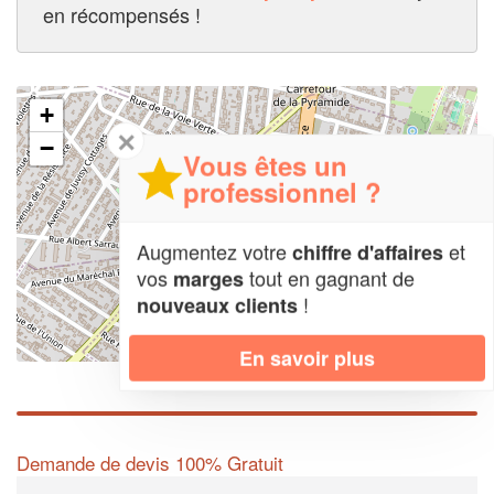
en récompensés !
+
✕
−
Vous êtes un
professionnel ?
Augmentez votre
et
chiffre d'affaires
vos
tout en gagnant de
marges
!
nouveaux clients
En savoir plus
Leaflet
| Map data ©
OpenStreetMap contributors,
CC-BY-SA
Demande de devis 100% Gratuit