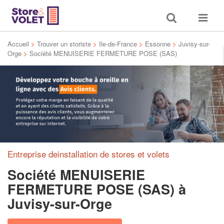
Toggle
Toggle
search
navigat
Accueil
>
Trouver un storiste
>
Ile-de-France
>
Essonne
>
Juvisy-sur-
Orge
>
Société MENUISERIE FERMETURE POSE (SAS)
Entreprise deinstallation de stores et volets
Société MENUISERIE
FERMETURE POSE (SAS)
à
Juvisy-sur-Orge