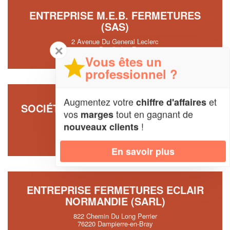
ENTREPRISE M.E.B. FERMETURES
(SAS)
2 Avenue Du General Leclerc
✕
76250 Deville-les-Rouen
Vous êtes un
professionnel ?
Augmentez votre
et
chiffre d'affaires
SOCIÉTÉ HISTOIRE DE STORE (SARL)
vos
tout en gagnant de
marges
83 Boulevard Du 11 Novembre
!
nouveaux clients
76140 Le-Petit-Quevilly
En savoir plus
ENTREPRISE FERMETURES ECLAIR
NORMANDIE (SARL)
822 Chemin Du Long Perrier
76220 Dampierre-en-Bray