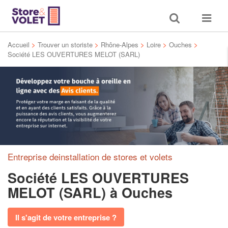
Toggle
Toggle
search
navigat
Accueil
>
Trouver un storiste
>
Rhône-Alpes
>
Loire
>
Ouches
>
Société LES OUVERTURES MELOT (SARL)
Entreprise deinstallation de stores et volets
Société LES OUVERTURES
MELOT (SARL)
à Ouches
Il s'agit de votre entreprise ?