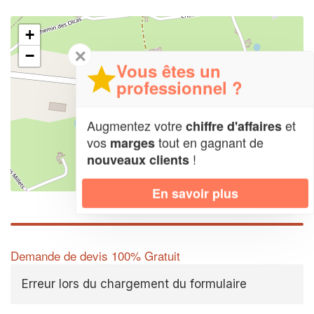
+
✕
−
Vous êtes un
professionnel ?
Augmentez votre
et
chiffre d'affaires
vos
tout en gagnant de
marges
!
nouveaux clients
Leaflet
| Map data ©
OpenStreetMap contributors,
CC-BY-SA
En savoir plus
Demande de devis 100% Gratuit
Erreur lors du chargement du formulaire