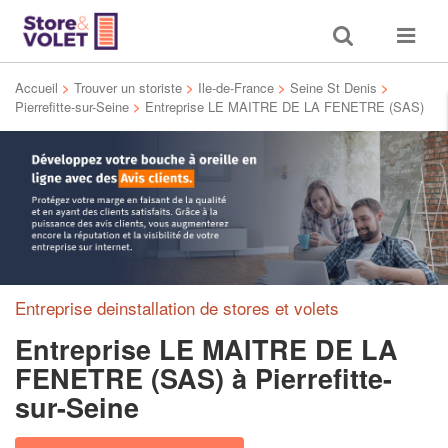
Toggle
Toggle
search
navigat
Accueil
>
Trouver un storiste
>
Ile-de-France
>
Seine St Denis
>
Pierrefitte-sur-Seine
>
Entreprise LE MAITRE DE LA FENETRE (SAS)
Entreprise deinstallation de stores et volets
Entreprise LE MAITRE DE LA
FENETRE (SAS)
à Pierrefitte-
sur-Seine