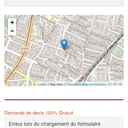
+
−
✕
Leaflet
| Map data ©
OpenStreetMap contributors,
CC-BY-SA
Demande de devis 100% Gratuit
Erreur lors du chargement du formulaire