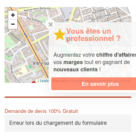
+
✕
−
Vous êtes un
professionnel ?
Augmentez votre
et
chiffre d'affaires
vos
tout en gagnant de
marges
!
nouveaux clients
Leaflet
| Map data ©
OpenStreetMap contributors,
CC-BY-SA
En savoir plus
Demande de devis 100% Gratuit
Erreur lors du chargement du formulaire