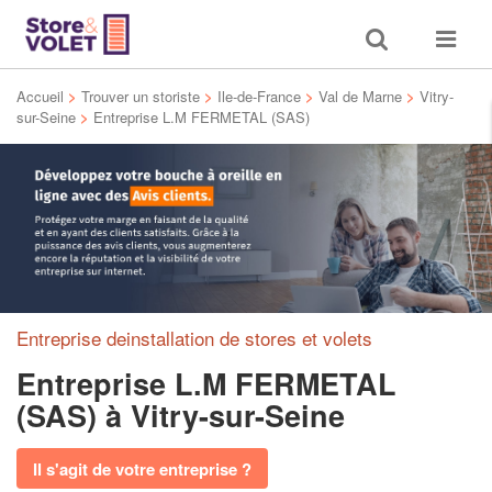
Toggle
Toggle
search
navigat
Accueil
>
Trouver un storiste
>
Ile-de-France
>
Val de Marne
>
Vitry-
sur-Seine
>
Entreprise L.M FERMETAL (SAS)
Entreprise deinstallation de stores et volets
Entreprise L.M FERMETAL
(SAS)
à Vitry-sur-Seine
Il s'agit de votre entreprise ?