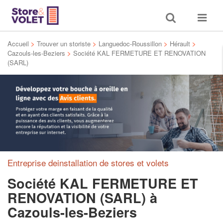
Toggle
Toggle
search
navigat
Accueil
>
Trouver un storiste
>
Languedoc-Roussillon
>
Hérault
>
Cazouls-les-Beziers
>
Société KAL FERMETURE ET RENOVATION
(SARL)
Entreprise deinstallation de stores et volets
Société KAL FERMETURE ET
RENOVATION (SARL)
à
Cazouls-les-Beziers