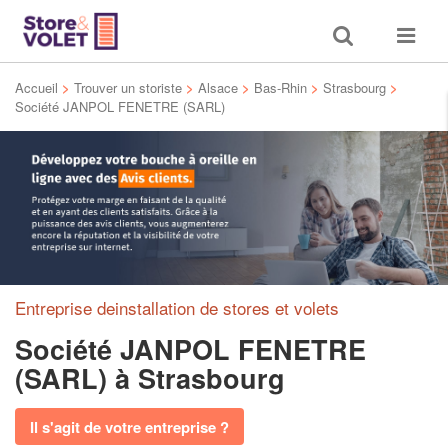
Toggle
Toggle
search
navigat
Accueil
>
Trouver un storiste
>
Alsace
>
Bas-Rhin
>
Strasbourg
>
Société JANPOL FENETRE (SARL)
Entreprise deinstallation de stores et volets
Société JANPOL FENETRE
(SARL)
à Strasbourg
Il s'agit de votre entreprise ?