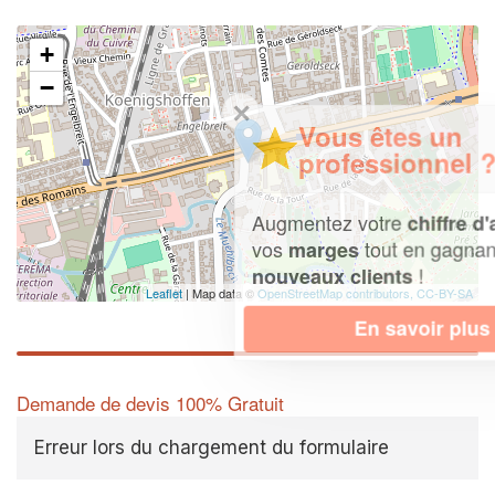
+
−
✕
Vous êtes un
professionnel ?
Augmentez votre
et
chiffre d'affaires
vos
tout en gagnant de
marges
!
nouveaux clients
Leaflet
| Map data ©
OpenStreetMap contributors,
CC-BY-SA
En savoir plus
Demande de devis 100% Gratuit
Erreur lors du chargement du formulaire