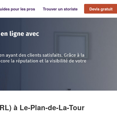
uides pour les pros
Trouver un storiste
Devis gratuit
e d'Azur
>
Var
>
Le-Plan-de-La-Tour
>
Société J & J STORES (SARL)
ARL)
à Le-Plan-de-La-Tour