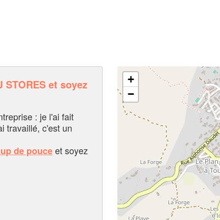
+
J STORES et soyez
−
eprise : je l'ai fait
i travaillé, c'est un
et soyez
oup de pouce