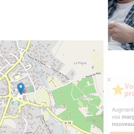
✕
Vous êtes un
professionnel ?
Augmentez votre
et
chiffre d'affaires
vos
tout en gagnant de
marges
!
nouveaux clients