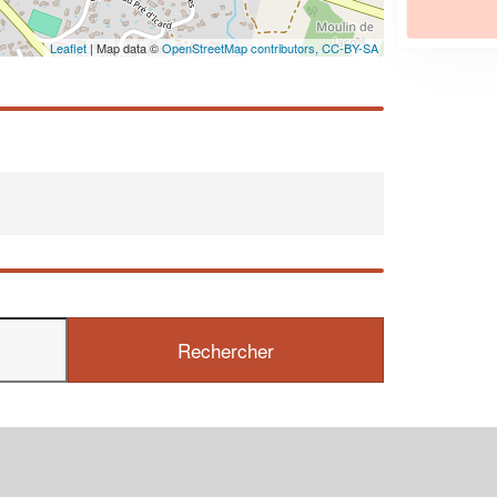
En savoir plus
Leaflet
| Map data ©
OpenStreetMap contributors,
CC-BY-SA