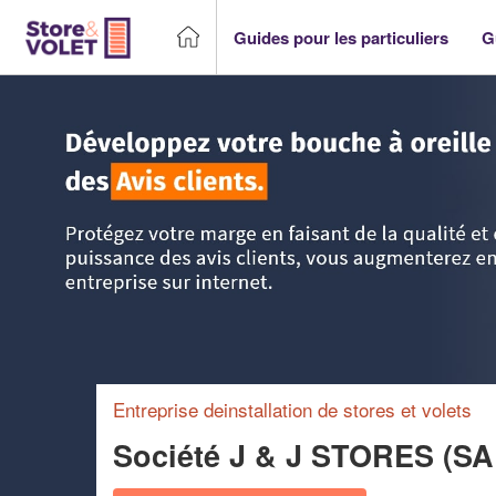
Guides pour les particuliers
G
Accueil
>
Trouver un storiste
>
PACA - Provence Alpes Côt
Entreprise deinstallation de stores et volets
Société J & J STORES (S