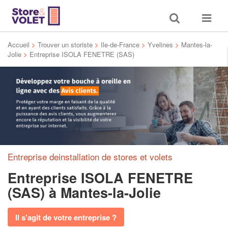
Toggle
Toggle
search
navigat
Accueil
>
Trouver un storiste
>
Ile-de-France
>
Yvelines
>
Mantes-la-
Jolie
>
Entreprise ISOLA FENETRE (SAS)
Entreprise deinstallation de stores et volets
Entreprise ISOLA FENETRE
(SAS)
à Mantes-la-Jolie
Il s'agit de votre entreprise ?