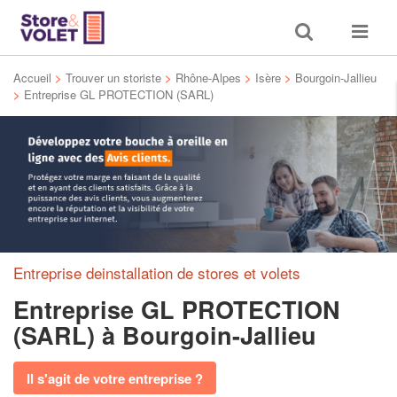
Toggle
Toggle
search
navigat
Accueil
>
Trouver un storiste
>
Rhône-Alpes
>
Isère
>
Bourgoin-Jallieu
>
Entreprise GL PROTECTION (SARL)
Entreprise deinstallation de stores et volets
Entreprise GL PROTECTION
(SARL)
à Bourgoin-Jallieu
Il s'agit de votre entreprise ?