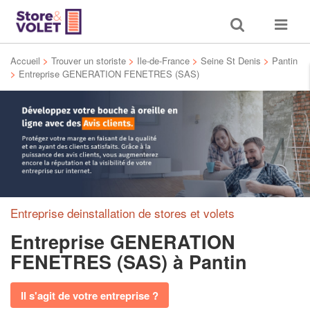
Toggle
Toggle
search
navigat
Accueil
>
Trouver un storiste
>
Ile-de-France
>
Seine St Denis
>
Pantin
>
Entreprise GENERATION FENETRES (SAS)
Entreprise deinstallation de stores et volets
Entreprise GENERATION
FENETRES (SAS)
à Pantin
Il s'agit de votre entreprise ?