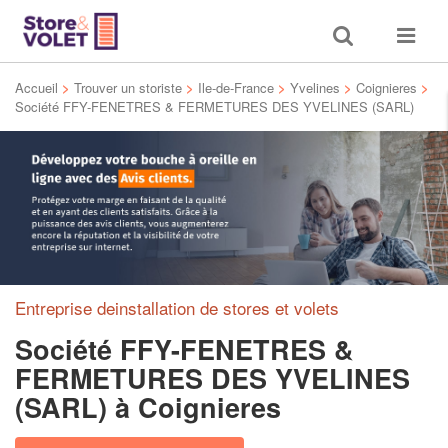
Toggle
Toggle
search
navigat
Accueil
>
Trouver un storiste
>
Ile-de-France
>
Yvelines
>
Coignieres
>
Société FFY-FENETRES & FERMETURES DES YVELINES (SARL)
Entreprise deinstallation de stores et volets
Société FFY-FENETRES &
FERMETURES DES YVELINES
(SARL)
à Coignieres