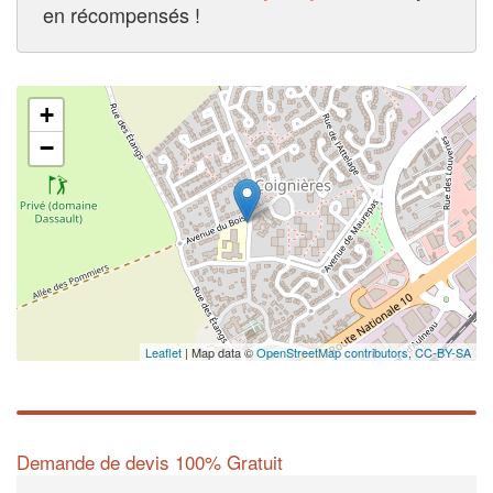
en récompensés !
+
−
Leaflet
| Map data ©
OpenStreetMap contributors,
CC-BY-SA
Demande de devis 100% Gratuit