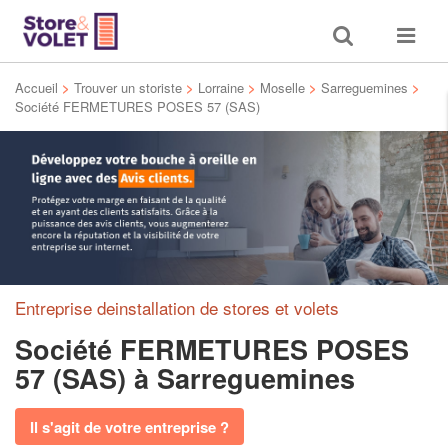
Toggle
Toggle
search
navigat
Accueil
>
Trouver un storiste
>
Lorraine
>
Moselle
>
Sarreguemines
>
Société FERMETURES POSES 57 (SAS)
Entreprise deinstallation de stores et volets
Société FERMETURES POSES
57 (SAS)
à Sarreguemines
Il s'agit de votre entreprise ?