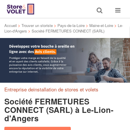
Toggle
Toggle
search
navigat
Accueil
>
Trouver un storiste
>
Pays-de-la-Loire
>
Maine-et-Loire
>
Le-
Lion-d'Angers
>
Société FERMETURES CONNECT (SARL)
Entreprise deinstallation de stores et volets
Société FERMETURES
CONNECT (SARL)
à Le-Lion-
d'Angers