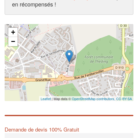
en récompensés !
+
−
Leaflet
| Map data ©
OpenStreetMap contributors,
CC-BY-SA
Demande de devis 100% Gratuit