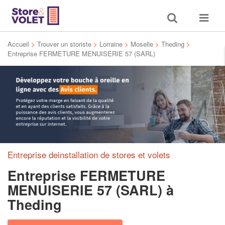
Toggle
Toggle
search
navigat
Accueil
>
Trouver un storiste
>
Lorraine
>
Moselle
>
Theding
>
Entreprise FERMETURE MENUISERIE 57 (SARL)
Entreprise deinstallation de stores et volets
Entreprise FERMETURE
MENUISERIE 57 (SARL)
à
Theding