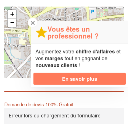
+
✕
−
Vous êtes un
professionnel ?
Augmentez votre
et
chiffre d'affaires
vos
tout en gagnant de
marges
!
nouveaux clients
Leaflet
| Map data ©
OpenStreetMap contributors,
CC-BY-SA
En savoir plus
Demande de devis 100% Gratuit
Erreur lors du chargement du formulaire