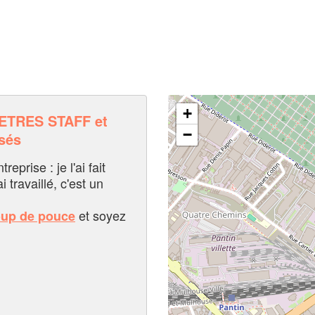
+
ETRES STAFF et
−
sés
eprise : je l'ai fait
i travaillé, c'est un
et soyez
oup de pouce