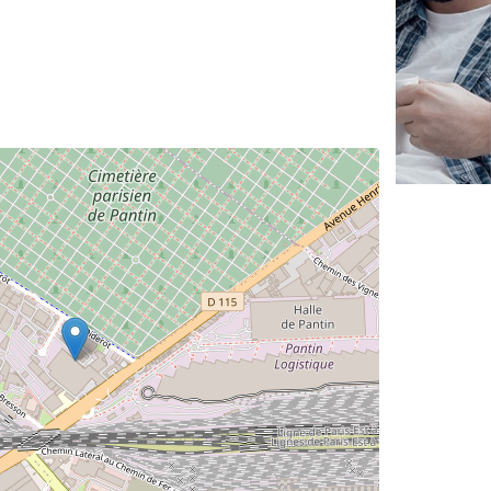
✕
Vo
pr
Augment
vos
mar
nouveaux