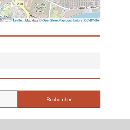
Leaflet
| Map data ©
OpenStreetMap contributors,
CC-BY-SA