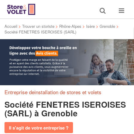
Toggle
Toggle
search
navigat
Accueil
>
Trouver un storiste
>
Rhône-Alpes
>
Isère
>
Grenoble
>
Société FENETRES ISEROISES (SARL)
Entreprise deinstallation de stores et volets
Société FENETRES ISEROISES
(SARL)
à Grenoble
Il s'agit de votre entreprise ?