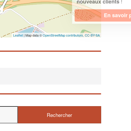
!
nouveaux clients
En savoir plus
Leaflet
| Map data ©
OpenStreetMap contributors,
CC-BY-SA