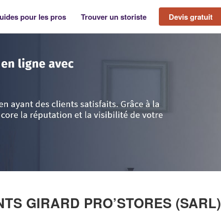
uides pour les pros
Trouver un storiste
Devis gratuit
èvres
>
Aigondigne
>
Entreprise ETABLISSEMENTS GIRARD PRO’STORES
ENTS GIRARD PRO’STORES (SARL