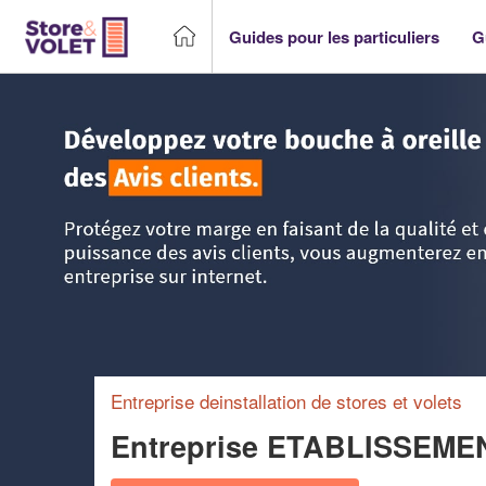
Guides pour les particuliers
G
Accueil
>
Trouver un storiste
>
Poitou-Charentes
>
Deux-S
Entreprise deinstallation de stores et volets
Entreprise ETABLISSEM