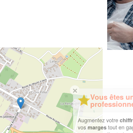
✕
Vous êtes un
professionnel ?
Augmentez votre
et
chiffre d'affaires
vos
tout en gagnant de
marges