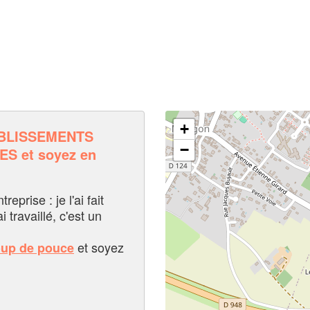
+
BLISSEMENTS
−
S et soyez en
eprise : je l'ai fait
i travaillé, c'est un
et soyez
oup de pouce