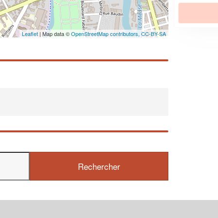
En savoir plus
Leaflet
| Map data ©
OpenStreetMap contributors,
CC-BY-SA