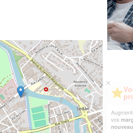
✕
Vous êtes un
professionnel ?
Augmentez votre
et
chiffre d'affaires
vos
tout en gagnant de
marges
!
nouveaux clients