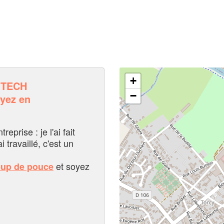
+
OTECH
−
yez en
eprise : je l'ai fait
i travaillé, c'est un
et soyez
oup de pouce