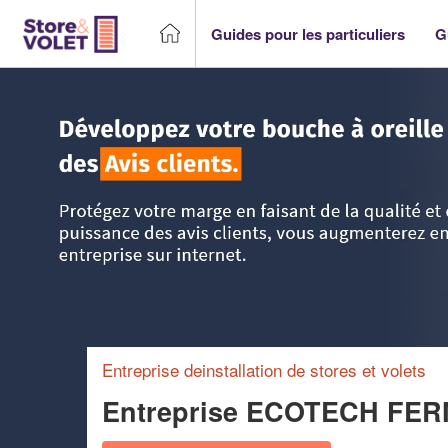
Guides pour les particuliers
G
Accueil
>
Trouver un storiste
>
Champagne-Ardenne
>
Ard
Entreprise deinstallation de stores et volets
Entreprise ECOTECH FE