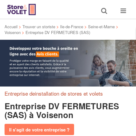
Toggle
Toggle
search
navigat
Accueil
>
Trouver un storiste
>
Ile-de-France
>
Seine-et-Marne
>
Voisenon
>
Entreprise DV FERMETURES (SAS)
Entreprise deinstallation de stores et volets
Entreprise DV FERMETURES
(SAS)
à Voisenon
Il s'agit de votre entreprise ?