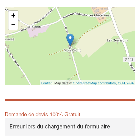
+
−
✕
Vous ête
professi
Augmentez votre
vos
tout 
marges
nouveaux client
Leaflet
| Map data ©
OpenStreetMap contributors,
CC-BY-SA
En sa
Demande de devis 100% Gratuit
Erreur lors du chargement du formulaire