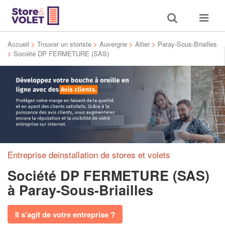
Toggle
Toggle
search
navigat
Accueil
>
Trouver un storiste
>
Auvergne
>
Allier
>
Paray-Sous-Briailles
>
Société DP FERMETURE (SAS)
Entreprise deinstallation de stores et volets
Société DP FERMETURE (SAS)
à Paray-Sous-Briailles
Il s'agit de votre entreprise ?