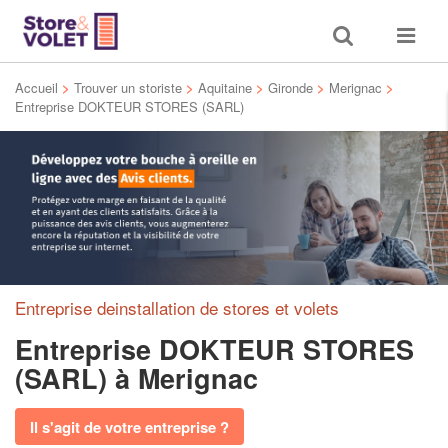
Toggle
Toggle
search
navigat
Accueil
>
Trouver un storiste
>
Aquitaine
>
Gironde
>
Merignac
>
Entreprise DOKTEUR STORES (SARL)
Entreprise deinstallation de stores et volets
Entreprise DOKTEUR STORES
(SARL)
à Merignac
Il s'agit de votre entreprise ?