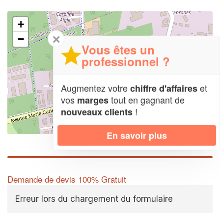
+
✕
−
Vous êtes un
professionnel ?
Augmentez votre
et
chiffre d'affaires
vos
tout en gagnant de
marges
!
nouveaux clients
Leaflet
| Map data ©
OpenStreetMap contributors,
CC-BY-SA
En savoir plus
Demande de devis 100% Gratuit
Erreur lors du chargement du formulaire