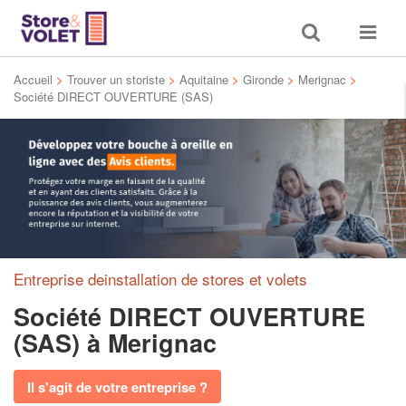
Toggle
Toggle
search
navigat
Accueil
>
Trouver un storiste
>
Aquitaine
>
Gironde
>
Merignac
>
Société DIRECT OUVERTURE (SAS)
Entreprise deinstallation de stores et volets
Société DIRECT OUVERTURE
(SAS)
à Merignac
Il s'agit de votre entreprise ?