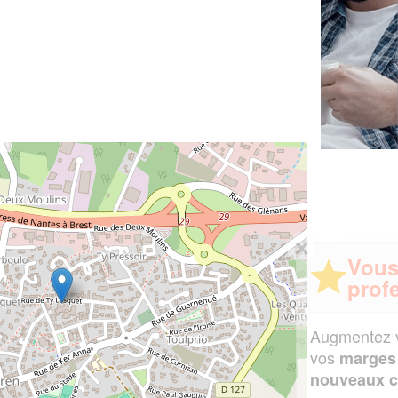
✕
Vous êtes un
professionnel ?
Augmentez votre
et
chiffre d'affaires
vos
tout en gagnant de
marges
!
nouveaux clients