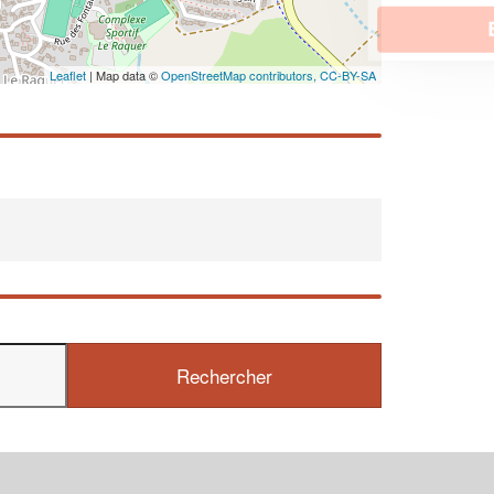
En savoir plus
Leaflet
| Map data ©
OpenStreetMap contributors,
CC-BY-SA