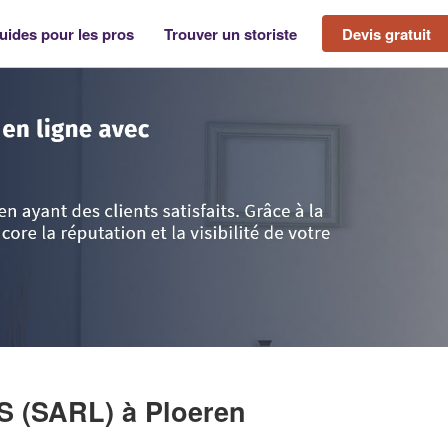
uides pour les pros
Trouver un storiste
Devis gratuit
ren
>
Entreprise CARRE STORES (SARL)
S (SARL)
à Ploeren