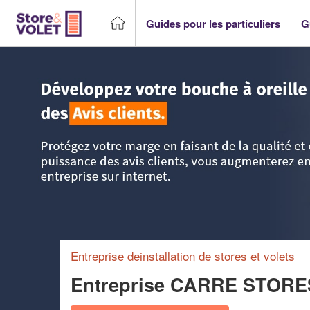
Guides pour les particuliers
G
Accueil
>
Trouver un storiste
>
Bretagne
>
Morbihan
>
Ploe
Entreprise deinstallation de stores et volets
Entreprise CARRE STORE