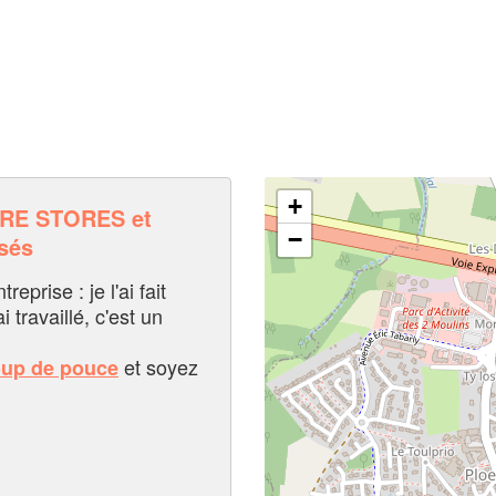
+
RE STORES et
−
sés
eprise : je l'ai fait
i travaillé, c'est un
et soyez
oup de pouce