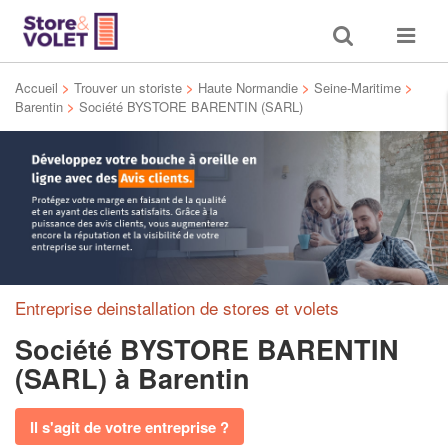
Toggle
Toggle
search
navigat
Accueil
>
Trouver un storiste
>
Haute Normandie
>
Seine-Maritime
>
Barentin
>
Société BYSTORE BARENTIN (SARL)
Entreprise deinstallation de stores et volets
Société BYSTORE BARENTIN
(SARL)
à Barentin
Il s'agit de votre entreprise ?