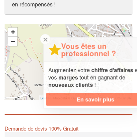
en récompensés !
+
✕
−
Vous êtes un
professionnel ?
Augmentez votre
et
chiffre d'affaires
vos
tout en gagnant de
marges
!
nouveaux clients
En savoir plus
Leaflet
| Map data ©
OpenStreetMap contributors,
CC-BY-SA
Demande de devis 100% Gratuit