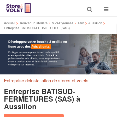
Toggle
Toggle
search
navigat
Accueil
>
Trouver un storiste
>
Midi-Pyrénées
>
Tarn
>
Aussillon
>
Entreprise BATISUD-FERMETURES (SAS)
Entreprise deinstallation de stores et volets
Entreprise BATISUD-
FERMETURES (SAS)
à
Aussillon