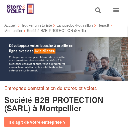
Toggle
Toggle
search
navigat
Accueil
>
Trouver un storiste
>
Languedoc-Roussillon
>
Hérault
>
Montpellier
>
Société B2B PROTECTION (SARL)
Entreprise deinstallation de stores et volets
Société B2B PROTECTION
(SARL)
à Montpellier
Il s'agit de votre entreprise ?