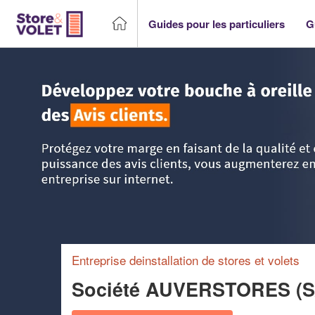
Guides pour les particuliers
G
Accueil
>
Trouver un storiste
>
Auvergne
>
Puy-de-Dôme
Entreprise deinstallation de stores et volets
Société AUVERSTORES (