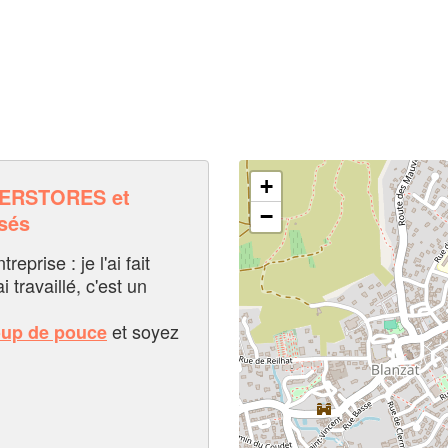
+
ERSTORES et
−
sés
eprise : je l'ai fait
i travaillé, c'est un
et soyez
oup de pouce