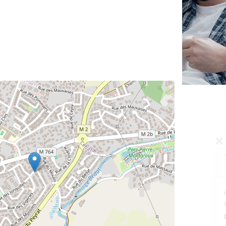
✕
Vous êtes un
professionnel ?
Augmentez votre
et
chiffre d'affaires
vos
tout en gagnant de
marges
!
nouveaux clients