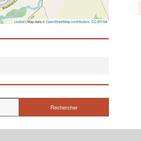
En savoir plus
Leaflet
| Map data ©
OpenStreetMap contributors,
CC-BY-SA