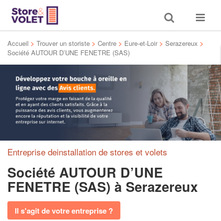
Toggle
Toggle
search
navigat
Accueil
>
Trouver un storiste
>
Centre
>
Eure-et-Loir
>
Serazereux
>
Société AUTOUR D’UNE FENETRE (SAS)
Entreprise deinstallation de stores et volets
Société AUTOUR D’UNE
FENETRE (SAS)
à Serazereux
Il s'agit de votre entreprise ?