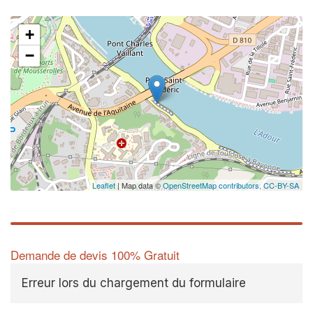
+
−
✕
Vous
prof
Augmentez 
vos
marges
nouveaux c
Leaflet
| Map data ©
OpenStreetMap contributors,
CC-BY-SA
Demande de devis 100% Gratuit
Erreur lors du chargement du formulaire