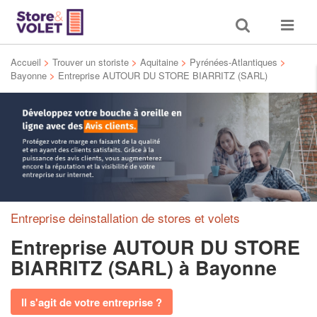
Toggle
Toggle
search
navigat
Accueil
>
Trouver un storiste
>
Aquitaine
>
Pyrénées-Atlantiques
>
Bayonne
>
Entreprise AUTOUR DU STORE BIARRITZ (SARL)
Entreprise deinstallation de stores et volets
Entreprise AUTOUR DU STORE
BIARRITZ (SARL)
à Bayonne
Il s'agit de votre entreprise ?