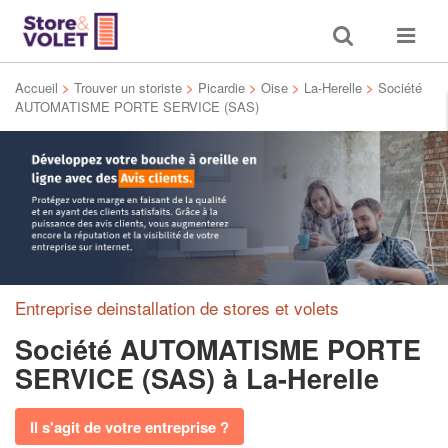
Toggle
Toggle
search
navigat
Accueil
>
Trouver un storiste
>
Picardie
>
Oise
>
La-Herelle
>
Société
AUTOMATISME PORTE SERVICE (SAS)
Entreprise deinstallation de stores et volets
Société AUTOMATISME PORTE
SERVICE (SAS)
à La-Herelle
Il s'agit de votre entreprise ?