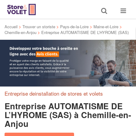
Toggle
Toggle
search
navigat
Accueil
>
Trouver un storiste
>
Pays-de-la-Loire
>
Maine-et-Loire
>
Chemille-en-Anjou
>
Entreprise AUTOMATISME DE L’HYROME (SAS)
Entreprise deinstallation de stores et volets
Entreprise AUTOMATISME DE
L’HYROME (SAS)
à Chemille-en-
Anjou