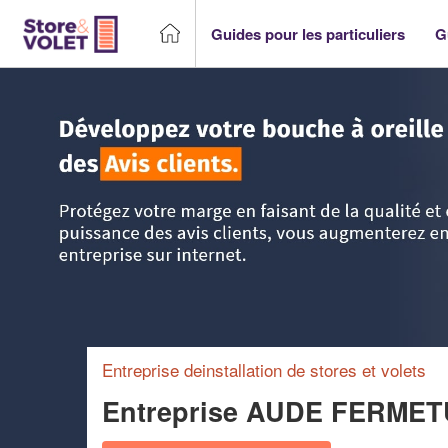
Guides pour les particuliers
G
Accueil
>
Trouver un storiste
>
Languedoc-Roussillon
>
Au
Entreprise deinstallation de stores et volets
Entreprise AUDE FERME